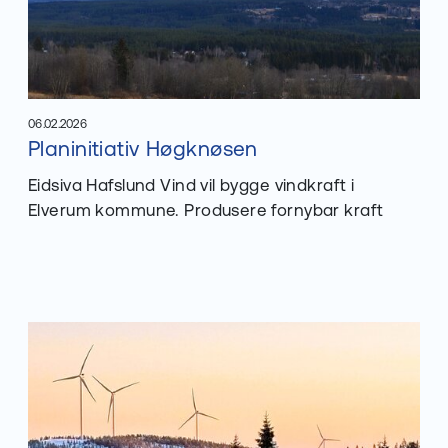
06.02.2026
Les mer om
Planinitiativ Høgknøsen
Publisert
:
Eidsiva Hafslund Vind vil bygge vindkraft i
Elverum kommune. Produsere fornybar kraft