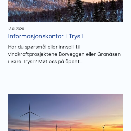
13.01.2026
Les mer om
Informasjonskontor i Trysil
Publisert
:
Har du spørsmål eller innspill til
vindkraftprosjektene Borveggen eller Granåsen
i Søre Trysil? Møt oss på åpent
informasjonskontor 22. og 23. januar på Trysil
Hotell.