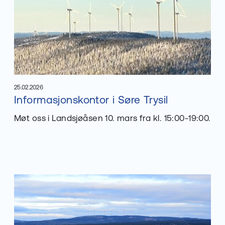
25.02.2026
Les mer om
Informasjonskontor i Søre Trysil
Publisert
:
Møt oss i Landsjøåsen 10. mars fra kl. 15:00-19:00.