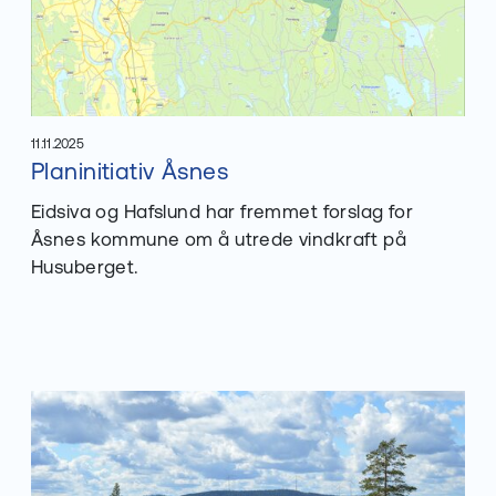
11.11.2025
Les mer om
Planinitiativ Åsnes
Publisert
:
Eidsiva og Hafslund har fremmet forslag for
Åsnes kommune om å utrede vindkraft på
Husuberget.