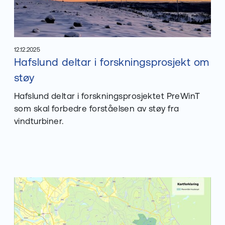
12.12.2025
Les mer om
Hafslund deltar i forskningsprosjekt om
støy
Publisert
:
Hafslund deltar i forskningsprosjektet PreWinT
som skal forbedre forståelsen av støy fra
vindturbiner.