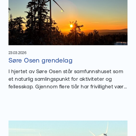
23.03.2026
Les mer om
Søre Osen grendelag
Publisert
:
I hjertet av Søre Osen står samfunnshuset som
et naturlig samlingspunkt for aktiviteter og
fellesskap. Gjennom flere tiår har frivillighet vært
ryggraden til bygdas sosiale liv, men de siste
årene