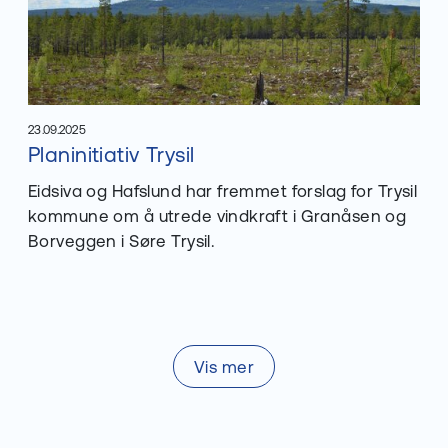
23.09.2025
Les mer om
Planinitiativ Trysil
Publisert
:
Eidsiva og Hafslund har fremmet forslag for Trysil
kommune om å utrede vindkraft i Granåsen og
Borveggen i Søre Trysil.
Vis mer