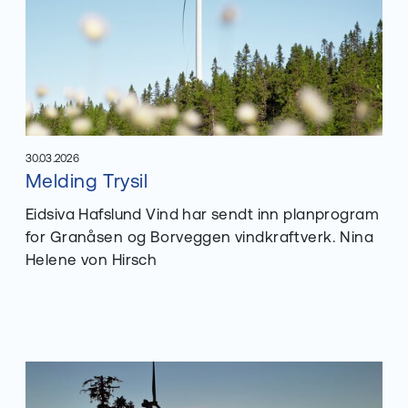
30.03.2026
Les mer om
Melding Trysil
Publisert
:
Eidsiva Hafslund Vind har sendt inn planprogram
for Granåsen og Borveggen vindkraftverk. Nina
Helene von Hirsch