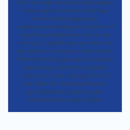
Myr er en vanlig, men svært viktig naturtype i
Norge på grunn av dens evne til å lagre
karbon. Under utbyggingen av
vindkraftverket Raskiftet jobbet vi aktivt for å
unngå myr i prosjektområdet. Der det ikke
var mulig å unngå å krysse myr, måtte vi se
på metoder for å minimere konsekvensene.
Tiltak inkluderte å bygge veier der myren var
grunnest og på en måte som gjorde at
vannet kunne renne naturlig gjennom. På
den måten fikk vi opprettholdt myrens
grunnvannstand, og dermed også
opprettholdt dens viktige funksjon.